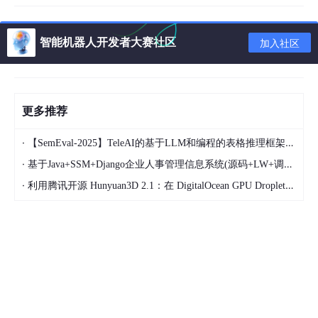
我们解析一下这个图：
智能机器人开发者大赛社区
加入社区
NEW 表示线程创建成功，但没有运行，在 new Thr
ead 之后，没有 start 之前，线程的状态都是 NE
W；
当我们运行 strat 方法，子线程被创建成功之后，子
更多推荐
线程的状态变成 RUNNABLE，RUNNABLE 表示线
程正在运行中；
·
【SemEval-2025】TeleAI的基于LLM和编程的表格推理框架TableReasoner
子线程运行完成、被打断、被中止，状态都会从 RU
·
基于Java+SSM+Django企业人事管理信息系统(源码+LW+调试文档+讲解等)/人事管理/企业管理/信息管理系统/人力资源管理/员工信息/人事信息系统/企业信息化/人力资源信息系统
NNABLE 变成 TERMINATED，TERMINATED 表示
·
利用腾讯开源 Hunyuan3D 2.1：在 DigitalOcean GPU Droplet 上快速搭建 3D 模型
线程已经运行结束了；
如果线程正好在等待获得 monitor lock 锁，比如在
等待进入 synchronized 修饰的代码块或方法时，会
从 RUNNABLE 变成 BLOCKED，BLOCKED 表示阻
塞的意思；
WAITING 和 TIMED_WAITING 类似，都表示在遇到
Object#wait、Thread#join、LockSupport#park