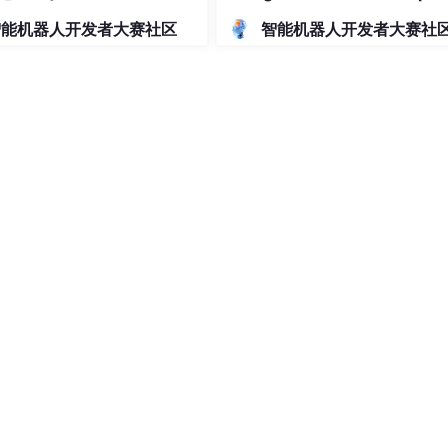
等)/人事管理/企业管理/信息
快速搭建 3D 模型
智能机器人开发者大赛社区
智能机器人开发者大赛社
统/人力资源管理/员工信息/
息系统/企业信息化/人力资
系统
cal World: A Comprehensive Survey on Embodied AI，20