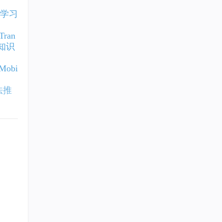
、学习
ran
础知识
obi
法推