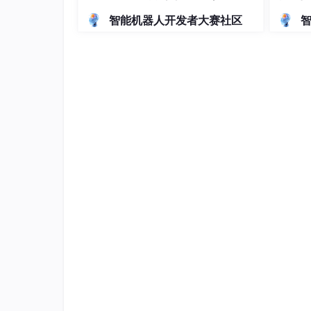
具身任务规划
Reasoner
+讲解
智能机器人开发者大赛社区
具身动作规划
管理系
人事信
Sim-to-Real适应
源信息
具身世界模型
数据收集和训练
迁移学习
具身控制
挑战和发展
具身智能入门
📜参考论文：Aligning Cyber Space with Physi
26