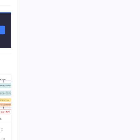
1：
t 上